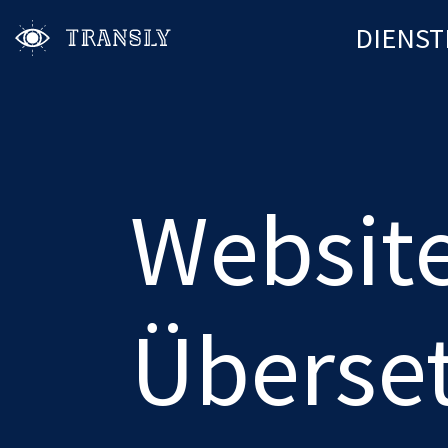
DIENST
Websit
Überse