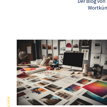
Der Blog von
Wortküns
SPRACHEN