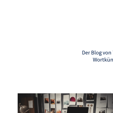
Der Blog von
Wortküns