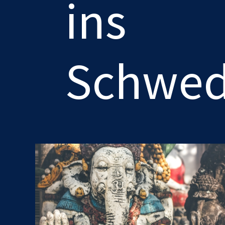
ins
Schwed