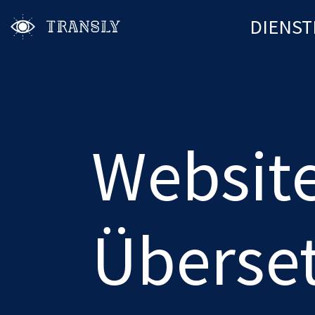
DIENST
Websit
Überse