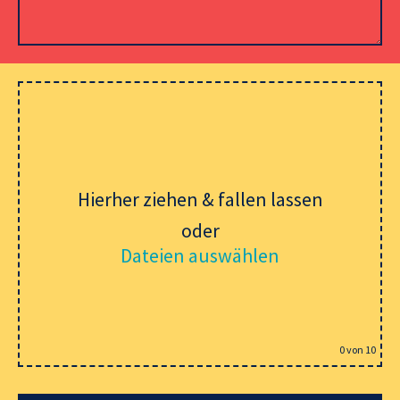
Please leave this field empty.
Hierher ziehen & fallen lassen
oder
Dateien auswählen
0
von 10