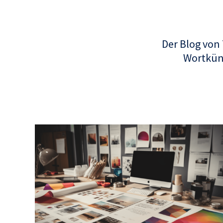
Der Blog von
Wortküns