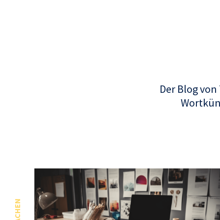
Der Blog von
Wortküns
SPRACHEN