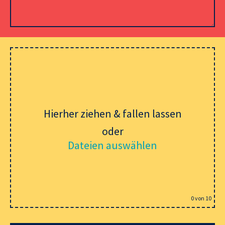
Please leave this field empty.
Hierher ziehen & fallen lassen
oder
Dateien auswählen
0
von 10