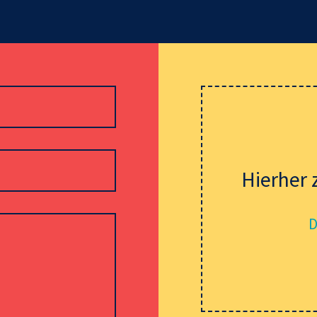
Hierher 
D