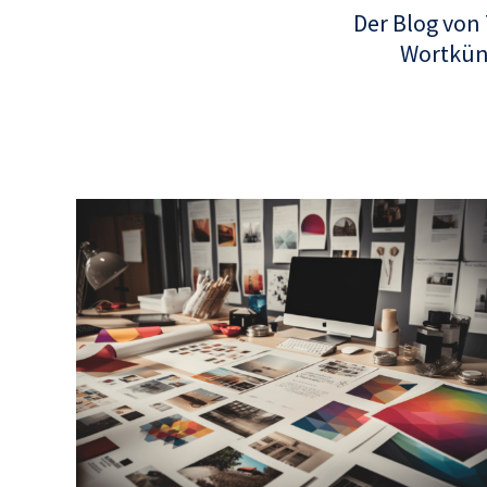
Der Blog von
Wortküns