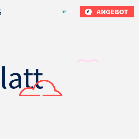
S
ANGEBOT
DE
latt