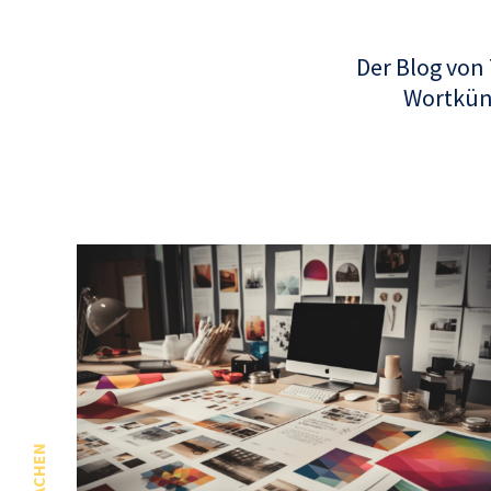
Der Blog von
Wortküns
SPRACHEN