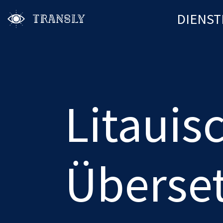
DIENST
Litauis
Überse