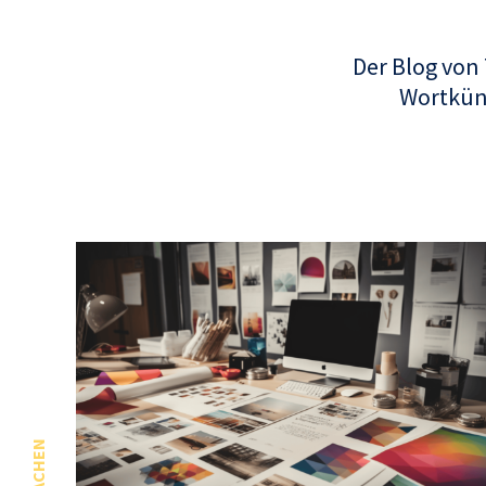
Der Blog von
Wortküns
SPRACHEN