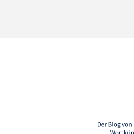
Der Blog von
Wortküns