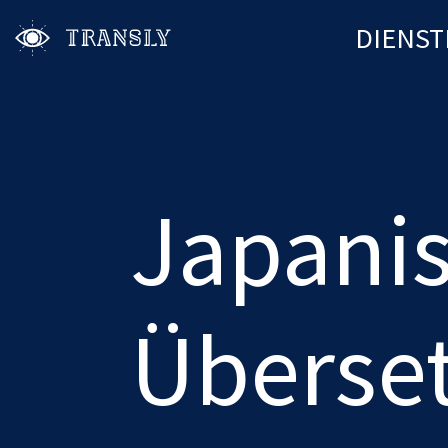
DIENST
Japani
Überse