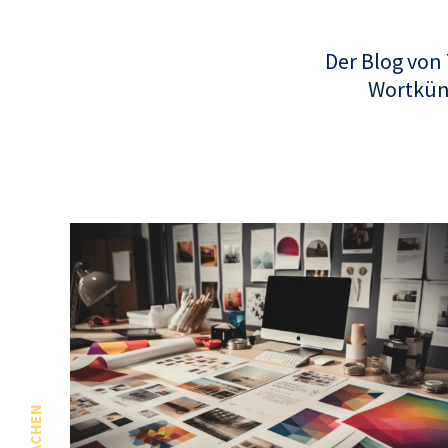
Der Blog von
Wortküns
SPRACHEN