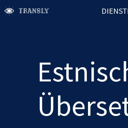
DIENST
Estnisc
Überse