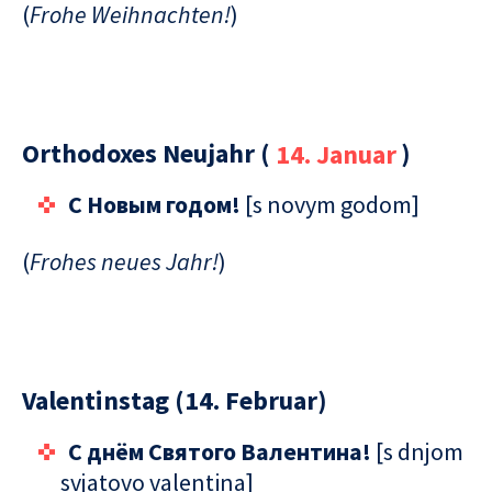
(
Frohe Weihnachten!
)
Orthodoxes Neujahr (
14. Januar
)
C Новым годом!
[s novym godom]
(
Frohes neues Jahr!
)
Valentinstag (14. Februar)
C днём Святого Валентина!
[s dnjom
svjatovo valentina]