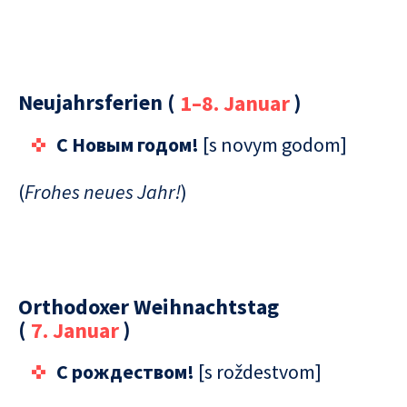
Neujahrsferien (
1–8. Januar
)
C Новым годом!
[s novym godom]
(
Frohes neues Jahr!
)
Orthodoxer Weihnachtstag
(
7. Januar
)
С рождеством!
[s roždestvom]