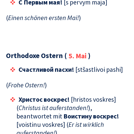
C Первым мая!
[s pervym maja]
(
Einen schönen ersten Mai!
)
Orthodoxe Ostern (
5. Mai
)
Счастливой пасхи!
[stšastlivoi pashi]
(
Frohe Ostern!
)
Христос воскрес!
[hristos voskres]
(
Christus ist auferstanden!
),
beantwortet mit
Воистину воскрес!
[voistinu voskres] (
Er ist wirklich
auferstanden!
)