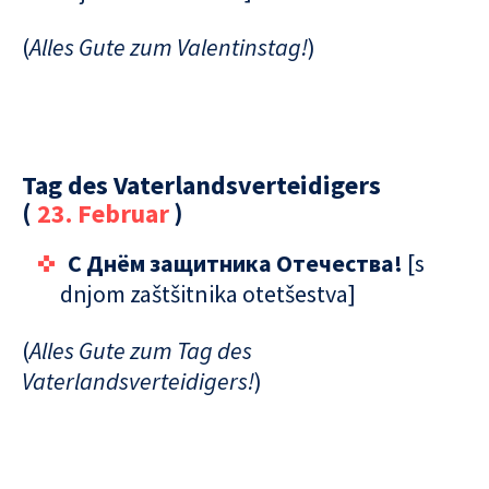
(
Alles Gute zum Valentinstag!
)
Tag des Vaterlandsverteidigers
(
23. Februar
)
С Днём защитника Отечества!
[s
dnjom zaštšitnika otetšestva]
(
Alles Gute zum Tag des
Vaterlandsverteidigers!
)