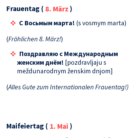
Frauentag (
8. März
)
C Восьмым марта!
(s vosmym marta)
(
Fröhlichen 8. März!
)
Поздравляю с Международным
женским днём!
[pozdravljaju s
meždunarodnym ženskim dnjom]
(
Alles Gute zum Internationalen Frauentag!)
Maifeiertag (
1. Mai
)