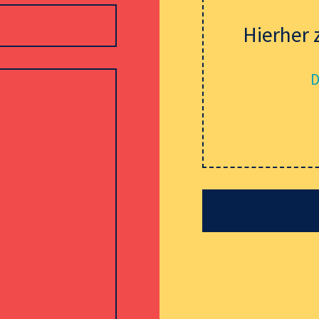
Hierher 
D