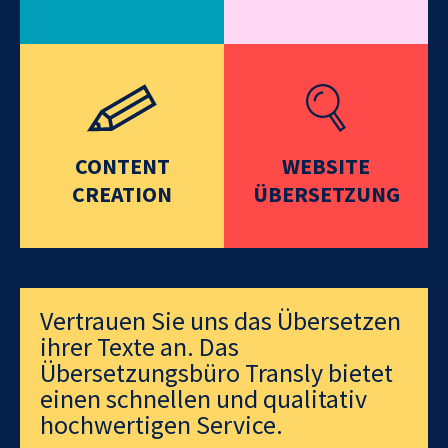
CONTENT
WEBSITE
CREATION
ÜBERSETZUNG
Vertrauen Sie uns das Übersetzen
ihrer Texte an. Das
Übersetzungsbüro Transly bietet
einen schnellen und qualitativ
hochwertigen Service.