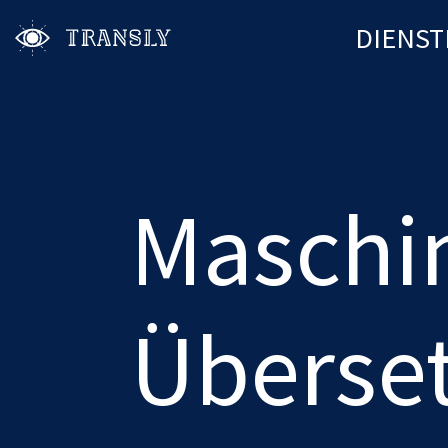
DIENST
Maschin
Überse