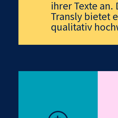
ihrer Texte an
Transly bietet 
qualitativ hoch