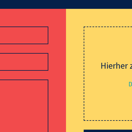
Hierher 
D