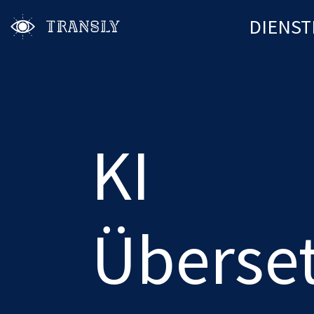
DIENST
KI
Überse