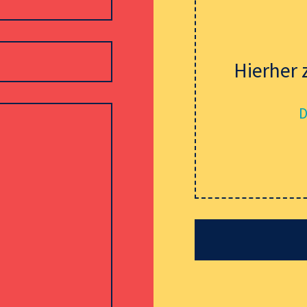
Hierher 
D