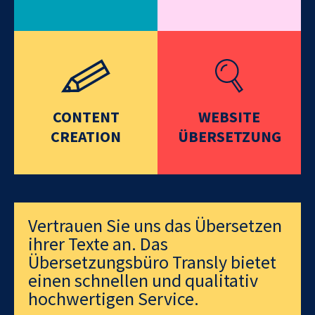
CONTENT
WEBSITE
CREATION
ÜBERSETZUNG
Vertrauen Sie uns das Übersetzen
ihrer Texte an. Das
Übersetzungsbüro Transly bietet
einen schnellen und qualitativ
hochwertigen Service.