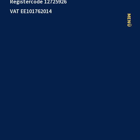
Registercode 12725926
VAT EE101762014
MENÜ